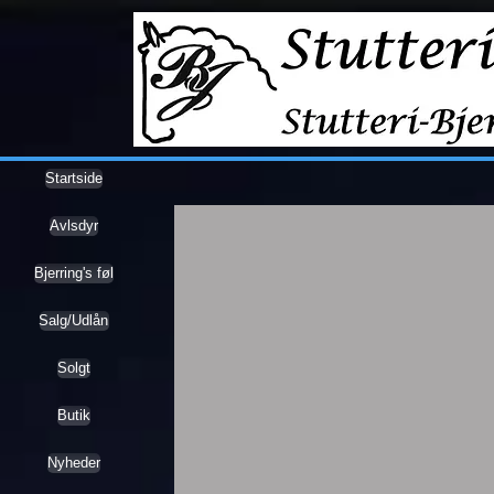
Startside
Avlsdyr
Bjerring's føl
Salg/Udlån
Solgt
Butik
Nyheder