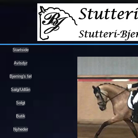
Startside
Avlsdyr
Bjerring's føl
Salg/Udlån
Solgt
Butik
Nyheder