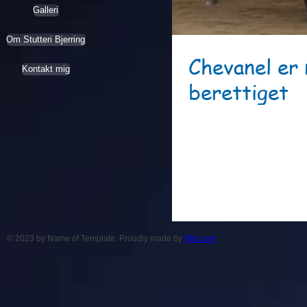
Galleri
Om Stutteri Bjerring
Chevanel er
Kontakt mig
berettiget
Her til aften red Mathilde og
klar til landsstævner, kæmpe t
© 2023 by Name of Template. Proudly made by
Wix.com