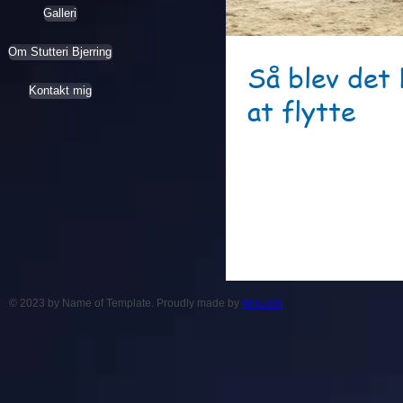
Galleri
Om Stutteri Bjerring
Så blev det 
Kontakt mig
at flytte
Day-Dream er flyttet op til Me
god skoling og senere videre 
© 2023 by Name of Template. Proudly made by
Wix.com