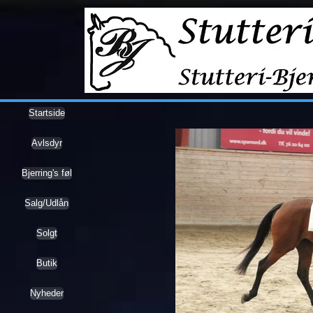
Startside
Avlsdyr
Bjerring's føl
Salg/Udlån
Solgt
Butik
Nyheder