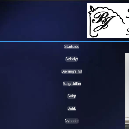
Startside
Avlsdyr
Bjerring's føl
Salg/Udlån
Solgt
Butik
Nyheder