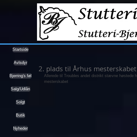
Startside
Avlsdyr
2. plads til Århus mesterskabet
Bjerring's føl
Allerede til Troubles andet distrikt stævne høstede h
mesterskabet 
Salg/Udlån
Solgt
Butik
Nyheder