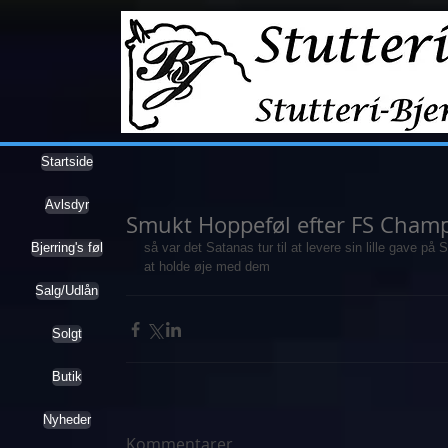
Startside
Avlsdyr
Smukt Hoppeføl efter FS Cham
Bjerring's føl
så var det Satanas tur til at levere sin lille gave p
at holde øje med dem
Salg/Udlån
Solgt
Butik
Nyheder
Kommentarer