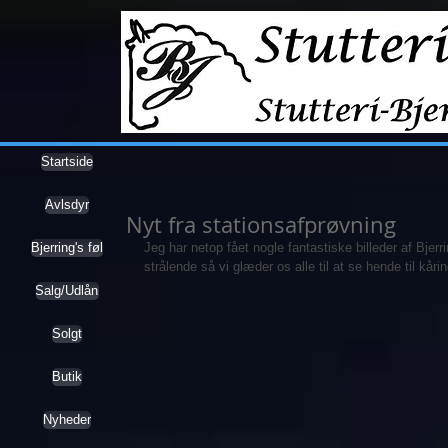
Startside
Avlsdyr
Nyt fra stationsafprøvning
Bjerring's føl
Jeg har netop fået nogle fantastiske billeder af Bjerri
strålende så vi glæder os alle til at se hende til kåri
Salg/Udlån
Solgt
Butik
Nyheder