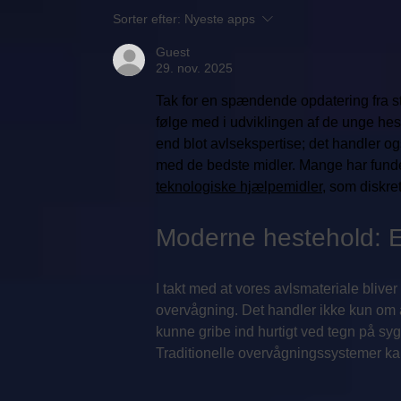
Sorter efter:
Nyeste apps
Guest
29. nov. 2025
Tak for en spændende opdatering fra st
følge med i udviklingen af de unge hest
end blot avlsekspertise; det handler o
med de bedste midler. Mange har fundet
teknologiske hjælpemidler
, som diskre
Moderne hestehold: 
I takt med at vores avlsmateriale bliver 
overvågning. Det handler ikke kun om at
kunne gribe ind hurtigt ved tegn på syg
Traditionelle overvågningssystemer 