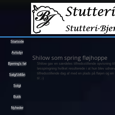
Startside
Avlsdyr
Shilow som spring fløjhoppe
Bjerring's føl
Shilow gav en særdeles tilfredsstillende opvisning til
løsspringning hvilket resulterede i at hun blev udnæv
tilfredsstillende dag af med en plads på fløjen og en 
Salg/Udlån
til ;-)
Solgt
Butik
Nyheder