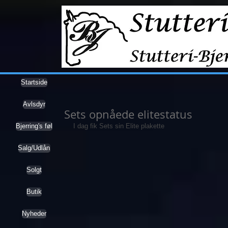
Startside
Avlsdyr
Sets opnåede elitestatus
Bjerring's føl
I dag fik Sets sin Elite plakette
Salg/Udlån
Solgt
Butik
Nyheder