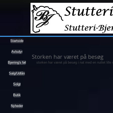
Startside
Avlsdyr
Storken har været på besøg
Bjerring's føl
storken har været på besøg i nat med en nuttet lille 
Salg/Udlån
Solgt
Butik
Nyheder