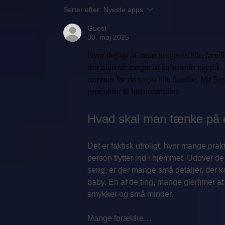
Sorter efter:
Nyeste apps
Guest
30. maj 2025
Hvor dejligt at læse om jeres lille fami
der altid så meget at forberede sig på 
rammer for den nye lille familie. 
Mit Sm
produkter til børnefamilier.
Hvad skal man tænke på e
Det er faktisk utroligt, hvor mange prakt
person flytter ind i hjemmet. Udover d
seng, er der mange små detaljer, der k
baby. En af de ting, mange glemmer at 
smykker og små minder.
Mange forældre…