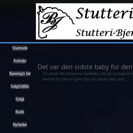
Startside
Avlsdyr
Det var den sidste baby for den
Bjerring's føl
En smuk lille prinsesse landede i nat på Lynegaard 
bortset fra farven ligner hun sin søster helt godt
Salg/Udlån
Solgt
Butik
Nyheder